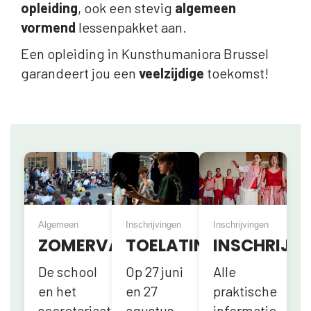
opleiding
, ook een stevig
algemeen
vormend
lessenpakket aan.
Een opleiding in Kunsthumaniora Brussel
garandeert jou een
veelzijdige
toekomst!
Algemeen
Inschrijvingen
Inschrijvingen
ZOMERVAKANTIE
TOELATINGSPROEVEN
INSCHRIJV
De school
Op 27 juni
Alle
en het
en 27
praktische
secretariaat
agustus
informatie