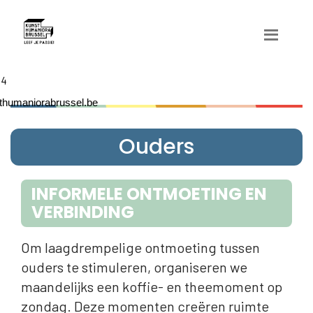
04
humaniorabrussel.be
Ouders
INFORMELE ONTMOETING EN
VERBINDING
Om laagdrempelige ontmoeting tussen
ouders te stimuleren, organiseren we
maandelijks een koffie- en theemoment op
zondag. Deze momenten creëren ruimte