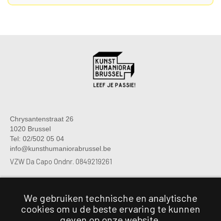
Chrysantenstraat 26
1020 Brussel
Tel: 02/502 05 04
info@kunsthumaniorabrussel.be
VZW Da Capo Ondnr. 0849219261
We gebruiken technische en analytische
Chrysantenstraat 26
cookies om u de beste ervaring te kunnen
1020 Brussel
Tel: 02/474 06 03
geven op onze website.