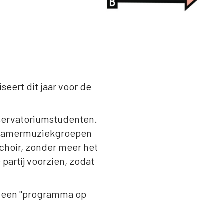
eert dit jaar voor de
onservatoriumstudenten.
re kamermuziekgroepen
choir, zonder meer het
partij voorzien, zodat
er een "programma op