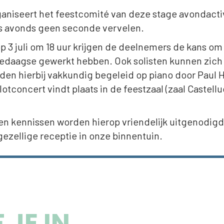
ganiseert het feestcomité van deze stage avondactiv
 ‘s avonds geen seconde vervelen.
p 3 juli om 18 uur krijgen de deelnemers de kans om 
daagse gewerkt hebben. Ook solisten kunnen zich 
orden hierbij vakkundig begeleid op piano door Paul
lotconcert vindt plaats in de feestzaal (zaal Castellu
 en kennissen worden hierop vriendelijk uitgenodigd
ezellige receptie in onze binnentuin.
 JE IN