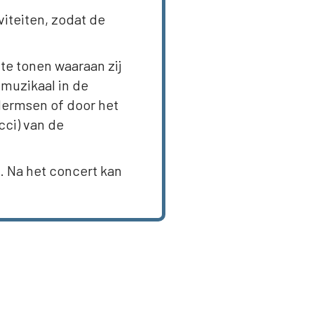
iteiten, zodat de
te tonen waaraan zij
muzikaal in de
 Hermsen of door het
cci) van de
. Na het concert kan