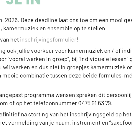
juni 2026. Deze deadline laat ons toe om een mooi g
n, kamermuziek en ensemble op te stellen.
 van het
inschrijvingsformulier
!
jving ook jullie voorkeur voor kamermuziek en / of ind
r “vooral werken in groep”, bij “individuele lessen” g
au wil werken en dus niet in groepjes kamermuziek o
en mooie combinatie tussen deze beide formules, mé
ngepast programma wensen spreken dit persoonlijk 
om of op het telefoonnummer 0475 91 63 79.
definitief na storting van het inschrijvingsgeld op 
et vermelding van je naam, instrument en “saxofoon