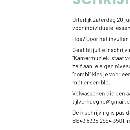
Uiterlijk zaterdag 20 
voor individuele lesse
Hoe? Door het invullen
Geef bij jullie inschri
“Kamermuziek” staat voo
zelf aan je eigen nive
“combi” kies je voor e
mét ensemble.
Volwassenen die een aa
tijlverhaeghe@gmail.c
De inschrijving is pas 
BE43 8335 2994 3501, m