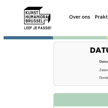
Over ons
Prakt
DAT
Datu
Zater
Dond