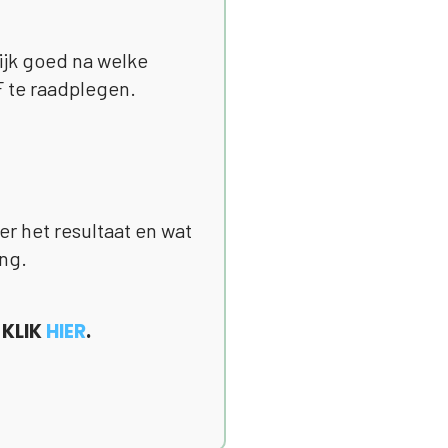
Kijk goed na welke
F te raadplegen.
er het resultaat en wat
ing.
 KLIK
HIER
.