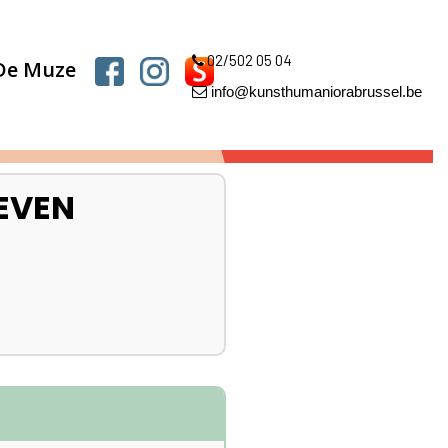
02/502 05 04
 De Muze
info@kunsthumaniorabrussel.be
EVEN