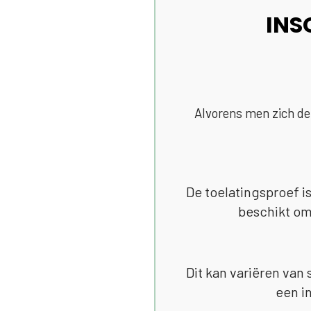
INS
Alvorens men zich de
De toelatingsproef i
beschikt om 
Dit kan variëren van 
een i