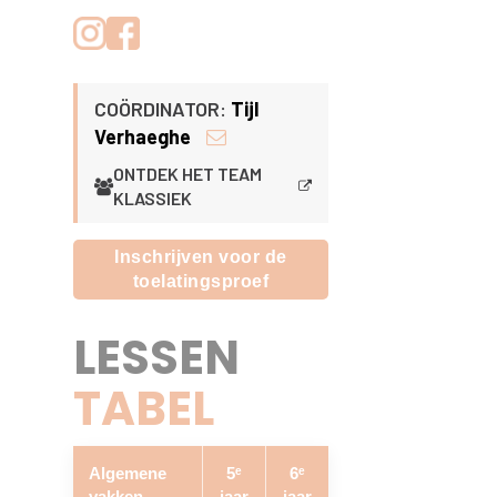
COÖRDINATOR:
Tijl
Verhaeghe
ONTDEK HET TEAM
KLASSIEK
Inschrijven voor de
toelatingsproef
LESSEN
TABEL
Algemene
5ᵉ
6ᵉ
vakken
jaar
jaar