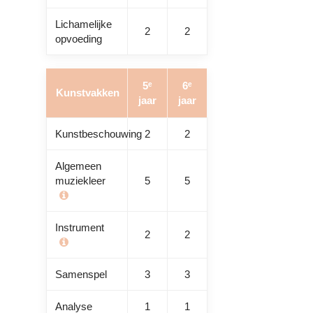
Lichamelijke
2
2
opvoeding
5ᵉ
6ᵉ
Kunstvakken
jaar
jaar
Kunstbeschouwing
2
2
Algemeen
muziekleer
5
5
Instrument
2
2
Samenspel
3
3
Analyse
1
1