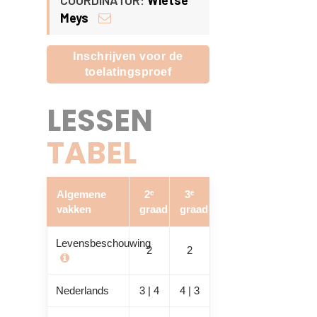
COÖRDINATOR:
Wietse
Meys
Inschrijven voor de
toelatingsproef
LESSEN
TABEL
Algemene
2ᵉ
3ᵉ
vakken
graad
graad
Levensbeschouwing
2
2
Nederlands
3 | 4
4 | 3