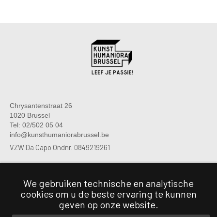
Chrysantenstraat 26
1020 Brussel
Tel: 02/502 05 04
info@kunsthumaniorabrussel.be
VZW Da Capo Ondnr. 0849219261
We gebruiken technische en analytische
Chrysantenstraat 26
cookies om u de beste ervaring te kunnen
1020 Brussel
Tel: 02/474 06 03
geven op onze website.
Tel: 0470 80 16 46