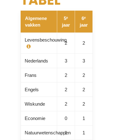
TABEL
Algemene
5ᵉ
6ᵉ
vakken
jaar
jaar
Levensbeschouwing
2
2
Nederlands
3
3
Frans
2
2
Engels
2
2
Wiskunde
2
2
Economie
0
1
Natuurwetenschappen
1
1