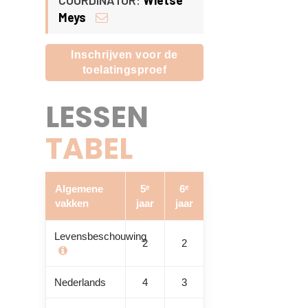
COÖRDINATOR:
Wietse
Meys
Inschrijven voor de
toelatingsproef
LESSEN
TABEL
Algemene
5ᵉ
6ᵉ
vakken
jaar
jaar
Levensbeschouwing
2
2
Nederlands
4
3