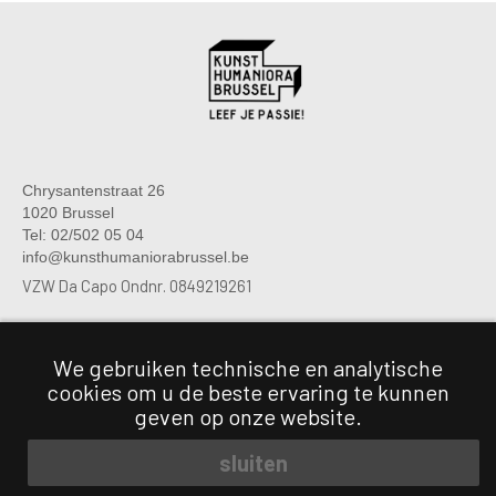
Chrysantenstraat 26
1020 Brussel
Tel: 02/502 05 04
info@kunsthumaniorabrussel.be
VZW Da Capo Ondnr. 0849219261
We gebruiken technische en analytische
Chrysantenstraat 26
cookies om u de beste ervaring te kunnen
1020 Brussel
Tel: 02/474 06 03
geven op onze website.
Tel: 0470 80 16 46
sluiten
© Kunsthumaniora Brussel. Alle rechten voorbehouden.