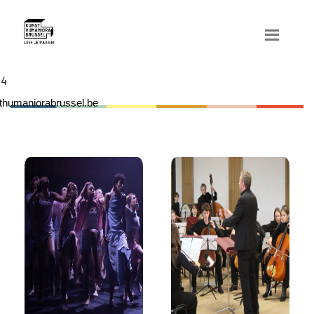
04
humaniorabrussel.be