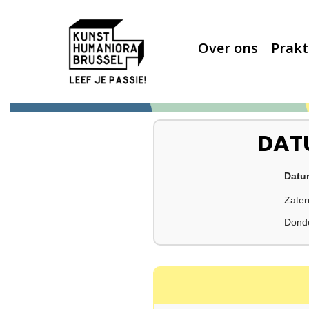
Over ons
Prakt
DAT
Datu
Zater
Dond