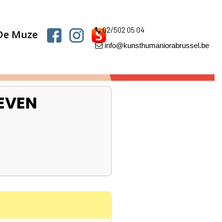
02/502 05 04
 De Muze
info@kunsthumaniorabrussel.be
EVEN