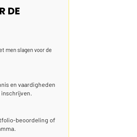
R DE
et men slagen voor de
ennis en vaardigheden
 inschrijven.
rtfolio-beoordeling of
ramma.