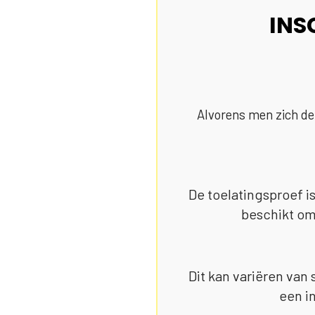
INS
Alvorens men zich de
De toelatingsproef i
beschikt om 
Dit kan variëren van 
een i