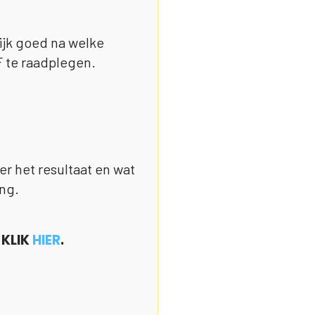
Kijk goed na welke
F te raadplegen.
er het resultaat en wat
ing.
 KLIK
HIER
.