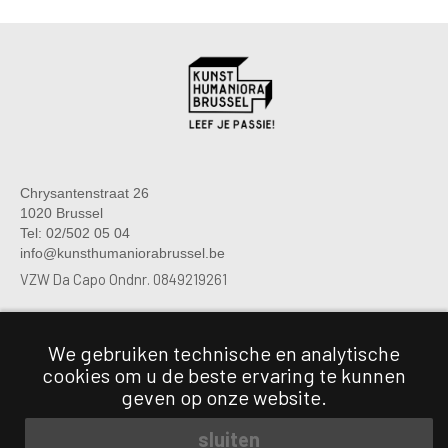
Chrysantenstraat 26
1020 Brussel
Tel: 02/502 05 04
info@kunsthumaniorabrussel.be
VZW Da Capo Ondnr. 0849219261
We gebruiken technische en analytische
Chrysantenstraat 26
cookies om u de beste ervaring te kunnen
1020 Brussel
Tel: 02/474 06 03
geven op onze website.
Tel: 0470 80 16 46
sluiten