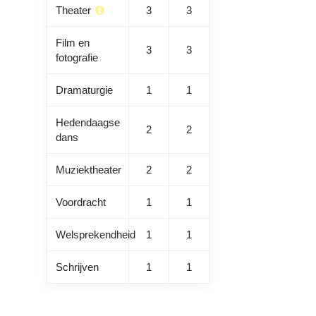
Theater
3
3
Film en
3
3
fotografie
Dramaturgie
1
1
Hedendaagse
2
2
dans
Muziektheater
2
2
Voordracht
1
1
Welsprekendheid
1
1
Schrijven
1
1